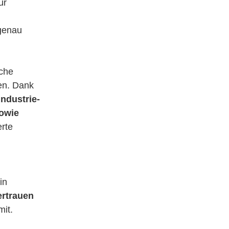
ür
 genau
sche
en. Dank
Industrie-
owie
rte
in
ertrauen
mit.